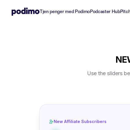
Tjen penger med Podimo
Podcaster Hub
Pitc